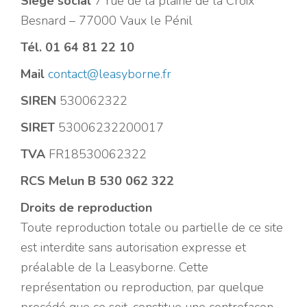
Siège social
7 rue de la plaine de la Croix
l
Besnard – 77000 Vaux le Pénil
l
Tél.
01 64 81 22 10
e
Mail
contact@leasyborne.fr
r
SIREN
530062322
SIRET
53006232200017
TVA
FR18530062322
RCS Melun B 530 062 322
Droits de reproduction
Toute reproduction totale ou partielle de ce site
est interdite sans autorisation expresse et
préalable de la Leasyborne. Cette
représentation ou reproduction, par quelque