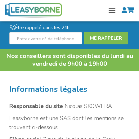
M
P
DÉPLIER LA N
o
a
R
Être rappelé dans les 24h
n
n
a
ME RAPPELER
c
i
p
o
e
p
Nos conseillers sont disponibles du lundi au
m
r
vendredi de 9h00 à 19h00
e
p
l
t
c
Informations légales
e
o
n
Responsable du site
Nicolas SKOWERA
s
Leasyborne est une SAS dont les mentions se
e
trouvent ci-dessous
i