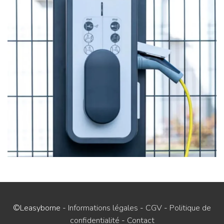
©Leasyborne
-
Informations légales
-
CGV
-
Politique de
confidentialité
-
Contact