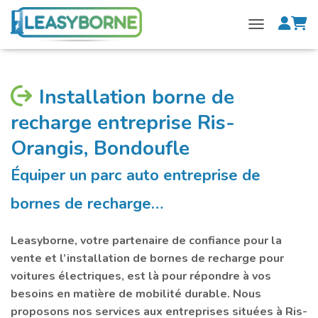
M
P
DÉPLIER LA N
o
a
n
n
c
i
Installation borne de
o
e
recharge entreprise Ris-
m
r
Orangis, Bondoufle
p
Équiper un parc auto entreprise de
t
bornes de recharge…
e
Leasyborne, votre partenaire de confiance pour la
vente et l’installation de bornes de recharge pour
voitures électriques, est là pour répondre à vos
besoins en matière de mobilité durable. Nous
proposons nos services aux entreprises situées à Ris-